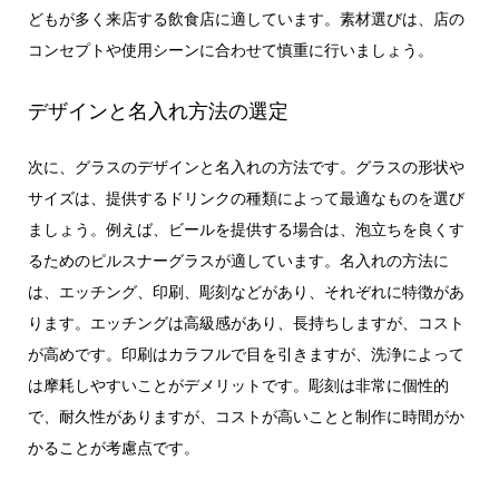
どもが多く来店する飲食店に適しています。素材選びは、店の
コンセプトや使用シーンに合わせて慎重に行いましょう。
デザインと名入れ方法の選定
次に、グラスのデザインと名入れの方法です。グラスの形状や
サイズは、提供するドリンクの種類によって最適なものを選び
ましょう。例えば、ビールを提供する場合は、泡立ちを良くす
るためのピルスナーグラスが適しています。名入れの方法に
は、エッチング、印刷、彫刻などがあり、それぞれに特徴があ
ります。エッチングは高級感があり、長持ちしますが、コスト
が高めです。印刷はカラフルで目を引きますが、洗浄によって
は摩耗しやすいことがデメリットです。彫刻は非常に個性的
で、耐久性がありますが、コストが高いことと制作に時間がか
かることが考慮点です。