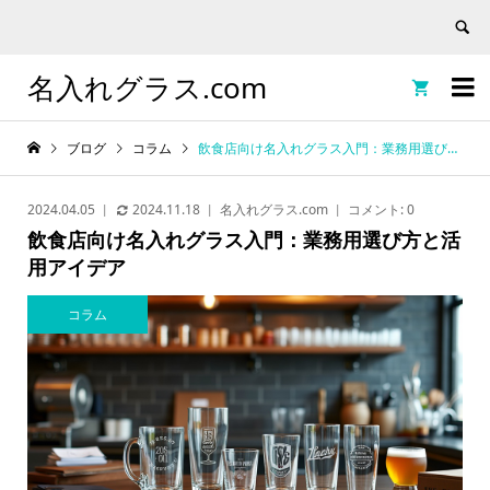
名入れグラス.com


ブログ
コラム
飲食店向け名入れグラス入門：業務用選び方と活用アイデア
2024.04.05
2024.11.18
名入れグラス.com
コメント:
0
飲食店向け名入れグラス入門：業務用選び方と活
用アイデア
コラム