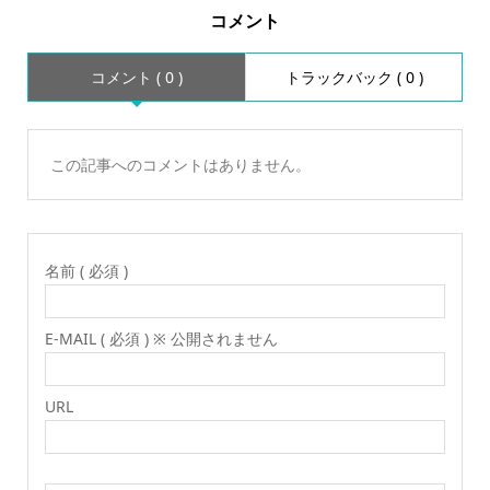
コメント
コメント ( 0 )
トラックバック ( 0 )
この記事へのコメントはありません。
名前 ( 必須 )
E-MAIL ( 必須 ) ※ 公開されません
URL