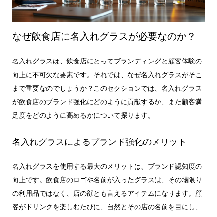
なぜ飲食店に名入れグラスが必要なのか？
名入れグラスは、飲食店にとってブランディングと顧客体験の
向上に不可欠な要素です。それでは、なぜ名入れグラスがそこ
まで重要なのでしょうか？このセクションでは、名入れグラス
が飲食店のブランド強化にどのように貢献するか、また顧客満
足度をどのように高めるかについて探ります。
名入れグラスによるブランド強化のメリット
名入れグラスを使用する最大のメリットは、ブランド認知度の
向上です。飲食店のロゴや名前が入ったグラスは、その場限り
の利用品ではなく、店の顔とも言えるアイテムになります。顧
客がドリンクを楽しむたびに、自然とその店の名前を目にし、