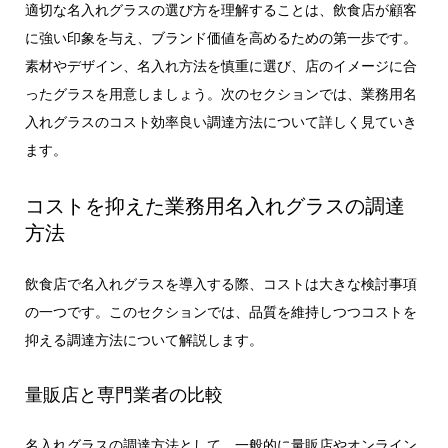
適切な名入れグラスの選び方を理解することは、飲食店が顧客
に強い印象を与え、ブランド価値を高めるための第一歩です。
素材やデザイン、名入れ方法を慎重に選び、店のイメージに合
ったグラスを用意しましょう。次のセクションでは、業務用名
入れグラスのコスト効率良い調達方法について詳しく見ていき
ます。
コストを抑えた業務用名入れグラスの調達
方法
飲食店で名入れグラスを導入する際、コストは大きな検討事項
の一つです。このセクションでは、品質を維持しつつコストを
抑える調達方法について解説します。
量販店と専門業者の比較
名入れグラスの調達方法として、一般的に量販店やオンライン