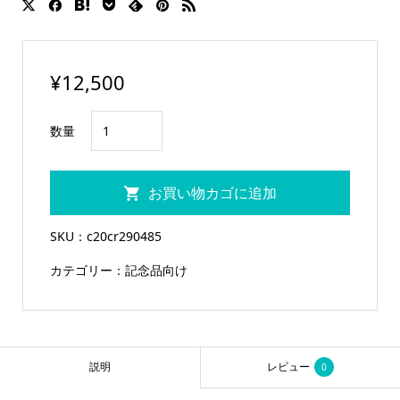
¥
12,500
[サ
数量
ン
ド
お買い物カゴに追加
ブ
ラ
SKU：
c20cr290485
ス
カテゴリー：
記念品向け
ト
加
工
代
説明
レビュー
0
込]
ト