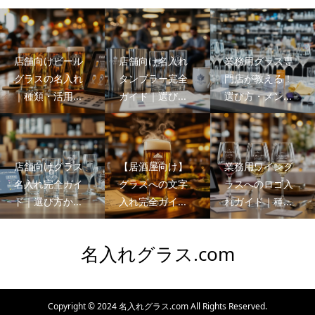
店舗向けビール
店舗向け名入れ
業務用グラス専
グラスの名入れ
タンブラー完全
門店が教える！
｜種類・活用...
ガイド｜選び...
選び方・メン...
店舗向けグラス
【居酒屋向け】
業務用ワイング
名入れ完全ガイ
グラスへの文字
ラスへのロゴ入
ド｜選び方か...
入れ完全ガイ...
れガイド｜種...
名入れグラス.com
Copyright © 2024 名入れグラス.com All Rights Reserved.