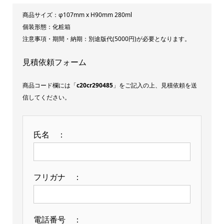
ラ
商品サイズ：φ107mm x H90mm 280ml
イ
個装形態：化粧箱
注意事項・期間・納期：別途版代(5000円)が必要となります。
ア
ン
見積依頼フォーム
グ
ル
商品コード欄には「
c20cr290485
」をご記入の上、見積依頼を送
ロ
信してください。
ッ
ク
氏名 ：
グ
ラ
ス
フリガナ ：
(ペ
ア)
GL-
電話番号 ：
5W