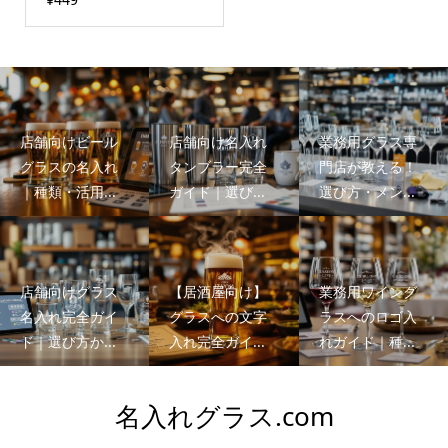
店舗向けビール
店舗向け名入れ
業務用グラス専
グラスの名入れ
タンブラー完全
門店が教える！
｜種類・活用...
ガイド｜選び...
選び方・メン...
店舗向けグラス
【居酒屋向け】
業務用ワイング
名入れ完全ガイ
グラスへの文字
ラスへのロゴ入
ド｜選び方か...
入れ完全ガイ...
れガイド｜種...
名入れグラス.com