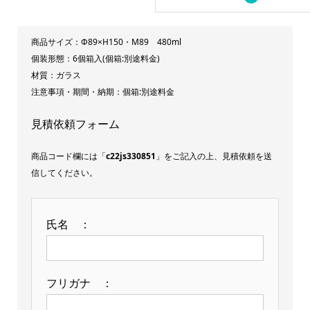
イ
ン
商品サイズ：Φ89×H150・M89 480ml
ト
個装形態：6個箱入(個箱:別途料金)
材質：ガラス
480ml
注意事項・期間・納期：個箱:別途料金
(国
産)
見積依頼フォーム
個
商品コード欄には「
c22js330851
」をご記入の上、見積依頼を送
信してください。
氏名 ：
フリガナ ：