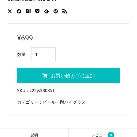
¥
699
ク
数量
ラ
フ
お買い物カゴに追加
ト
ビ
SKU：
c22js330851
ア
カテゴリー：
ビール・酎ハイグラス
グ
ラ
ス
1
説明
レビュー
0
パ